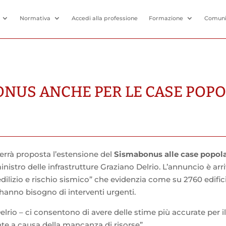
Normativa
Accedi alla professione
Formazione
Comuni
BONUS ANCHE PER LE CASE POPO
errà proposta l’estensione del
Sismabonus alle case popola
nistro delle infrastrutture Graziano Delrio. L’annuncio è arri
ilizio e rischio sismico” che evidenzia come su 2760 edifici
 hanno bisogno di interventi urgenti.
 Delrio – ci consentono di avere delle stime più accurate per 
nte a causa della mancanza di risorse”.