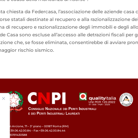
ta chiesta da Federcasa, l’associazione delle aziende casa 
isorse statali destinate al recupero e alla razionalizzazione 
di recupero e razionalizzazione degli immobili e degli allog
de Casa sono escluse all’accesso alle detrazioni fiscali per 
zione che, se fosse eliminata, consentirebbe di avviare pr
 maggior rischio sismico.
Via in Arcione, 71 – 3° piano – 00187 Roma (RM)
Tel. +39.06.42.00.84 – Fax +39.06.42.00.84.44
C.F. 80191430588