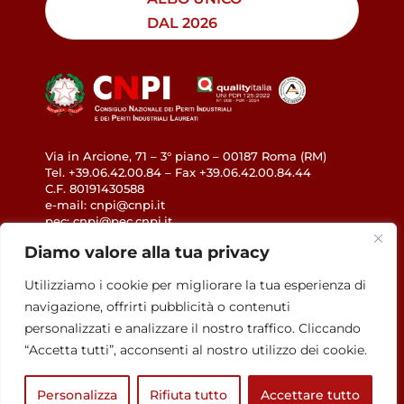
DAL 2026
Via in Arcione, 71 – 3° piano – 00187 Roma (RM)
Tel. +39.06.42.00.84 – Fax +39.06.42.00.84.44
C.F. 80191430588
e-mail: cnpi@cnpi.it
pec: cnpi@pec.cnpi.it
www.cnpi.eu
Diamo valore alla tua privacy
GDPR
Utilizziamo i cookie per migliorare la tua esperienza di
navigazione, offrirti pubblicità o contenuti
Privacy Policy
personalizzati e analizzare il nostro traffico. Cliccando
Cookie Policy
“Accetta tutti”, acconsenti al nostro utilizzo dei cookie.
Accessibilità
Personalizza
Rifiuta tutto
Accettare tutto