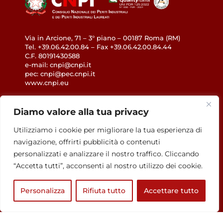
Via in Arcione, 71 – 3° piano – 00187 Roma (RM)
Tel. +39.06.42.00.84 – Fax +39.06.42.00.84.44
C.F. 80191430588
e-mail: cnpi@cnpi.it
pec: cnpi@pec.cnpi.it
www.cnpi.eu
GDPR
Diamo valore alla tua privacy
Utilizziamo i cookie per migliorare la tua esperienza di
Privacy Policy
navigazione, offrirti pubblicità o contenuti
Cookie Policy
personalizzati e analizzare il nostro traffico. Cliccando
Accessibilità
“Accetta tutti”, acconsenti al nostro utilizzo dei cookie.
Personalizza
Rifiuta tutto
Accettare tutto