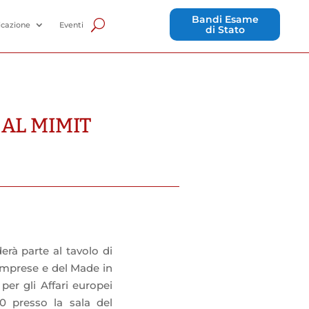
Bandi Esame
cazione
Eventi
di Stato
 AL MIMIT
derà parte al tavolo di
 Imprese e del Made in
per gli Affari europei
00 presso la sala del