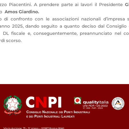
zo Piacentini. A prendere parte ai lavori il Presidente
G
io
Amos Giardino.
lo di confronto con le associazioni nazionali d’impresa 
l’anno 2025, dando seguito a quanto deciso dal Consiglio d
el DL fiscale e, conseguentemente, preannunciato nel 
rdì scorso.
Via in Arcione, 71 – 3° piano – 00187 Roma (RM)