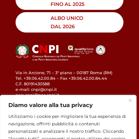
FINO AL 2025
ALBO UNICO
DAL 2026
Via in Arcione, 71 – 3° piano – 00187 Roma (RM)
Tel. +39.06.42.00.84 – Fax +39.06.42.00.84.44
C.F. 80191430588
e-mail: cnpi@cnpi.it
pec: cnpi@pec.cnpi.it
www.cnpi.eu
Diamo valore alla tua privacy
Utilizziamo i cookie per migliorare la tua esperienza di
GDPR
navigazione, offrirti pubblicità o contenuti
Privacy Policy
personalizzati e analizzare il nostro traffico. Cliccando
Cookie Policy
“Accetta tutti”, acconsenti al nostro utilizzo dei cookie.