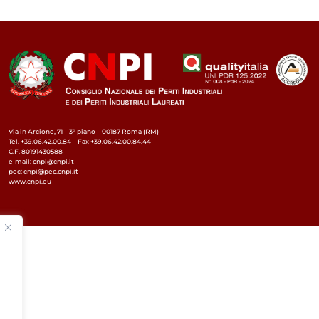
Via in Arcione, 71 – 3° piano – 00187 Roma (RM)
Tel. +39.06.42.00.84 – Fax +39.06.42.00.84.44
C.F. 80191430588
e-mail: cnpi@cnpi.it
pec: cnpi@pec.cnpi.it
www.cnpi.eu