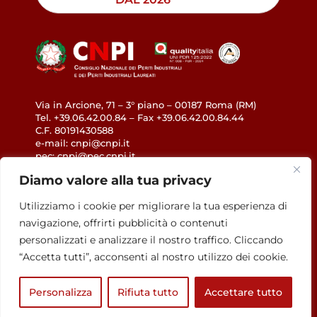
Via in Arcione, 71 – 3° piano – 00187 Roma (RM)
Tel. +39.06.42.00.84 – Fax +39.06.42.00.84.44
C.F. 80191430588
e-mail: cnpi@cnpi.it
pec: cnpi@pec.cnpi.it
www.cnpi.eu
Diamo valore alla tua privacy
GDPR
Utilizziamo i cookie per migliorare la tua esperienza di
navigazione, offrirti pubblicità o contenuti
Privacy Policy
personalizzati e analizzare il nostro traffico. Cliccando
Cookie Policy
“Accetta tutti”, acconsenti al nostro utilizzo dei cookie.
Accessibilità
Personalizza
Rifiuta tutto
Accettare tutto