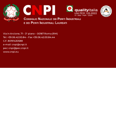
Via in Arcione, 71 – 3° piano – 00187 Roma (RM)
Tel. +39.06.42.00.84 – Fax +39.06.42.00.84.44
C.F. 80191430588
e-mail: cnpi@cnpi.it
pec: cnpi@pec.cnpi.it
www.cnpi.eu