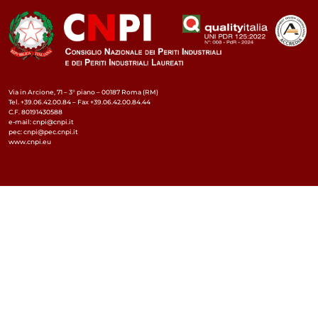
Via in Arcione, 71 – 3° piano – 00187 Roma (RM)
Tel. +39.06.42.00.84 – Fax +39.06.42.00.84.44
C.F. 80191430588
e-mail: cnpi@cnpi.it
pec: cnpi@pec.cnpi.it
www.cnpi.eu