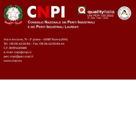
Via in Arcione, 71 – 3° piano – 00187 Roma (RM)
Tel. +39.06.42.00.84 – Fax +39.06.42.00.84.44
C.F. 80191430588
e-mail: cnpi@cnpi.it
pec: cnpi@pec.cnpi.it
www.cnpi.eu