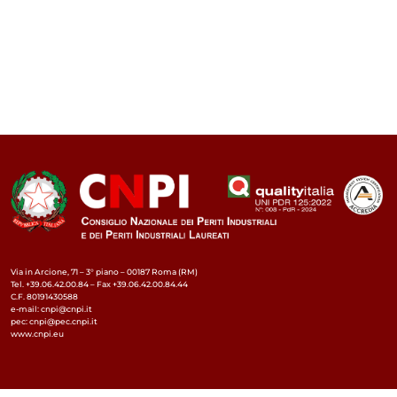
Via in Arcione, 71 – 3° piano – 00187 Roma (RM)
Tel. +39.06.42.00.84 – Fax +39.06.42.00.84.44
C.F. 80191430588
e-mail: cnpi@cnpi.it
pec: cnpi@pec.cnpi.it
www.cnpi.eu