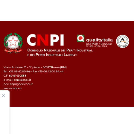
Via in Arcione, 71 – 3° piano – 00187 Roma (RM)
Tel. +39.06.42.00.84 – Fax +39.06.42.00.84.44
C.F. 80191430588
e-mail: cnpi@cnpi.it
pec: cnpi@pec.cnpi.it
www.cnpi.eu