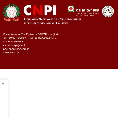
Via in Arcione, 71 – 3° piano – 00187 Roma (RM)
Tel. +39.06.42.00.84 – Fax +39.06.42.00.84.44
C.F. 80191430588
e-mail: cnpi@cnpi.it
pec: cnpi@pec.cnpi.it
www.cnpi.eu