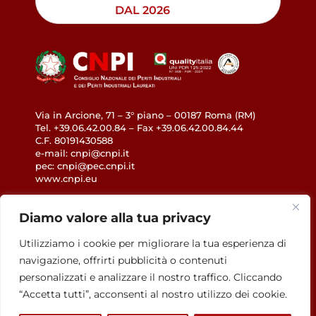
DAL 2026
Via in Arcione, 71 – 3° piano – 00187 Roma (RM)
Tel. +39.06.42.00.84 – Fax +39.06.42.00.84.44
C.F. 80191430588
e-mail: cnpi@cnpi.it
pec: cnpi@pec.cnpi.it
www.cnpi.eu
GDPR
Diamo valore alla tua privacy
Utilizziamo i cookie per migliorare la tua esperienza di
Privacy Policy
navigazione, offrirti pubblicità o contenuti
Cookie Policy
personalizzati e analizzare il nostro traffico. Cliccando
Accessibilità
“Accetta tutti”, acconsenti al nostro utilizzo dei cookie.