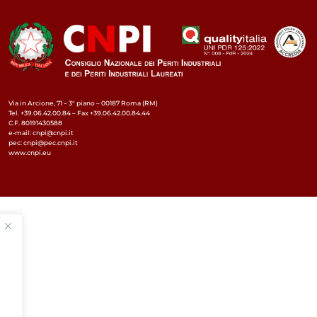
Via in Arcione, 71 – 3° piano – 00187 Roma (RM)
Tel. +39.06.42.00.84 – Fax +39.06.42.00.84.44
C.F. 80191430588
e-mail: cnpi@cnpi.it
pec: cnpi@pec.cnpi.it
www.cnpi.eu