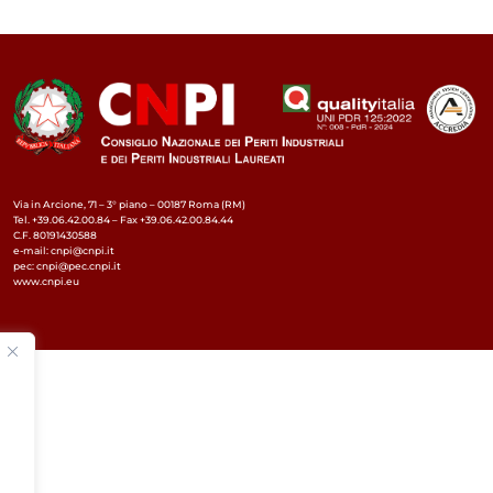
Via in Arcione, 71 – 3° piano – 00187 Roma (RM)
Tel. +39.06.42.00.84 – Fax +39.06.42.00.84.44
C.F. 80191430588
e-mail: cnpi@cnpi.it
pec: cnpi@pec.cnpi.it
www.cnpi.eu