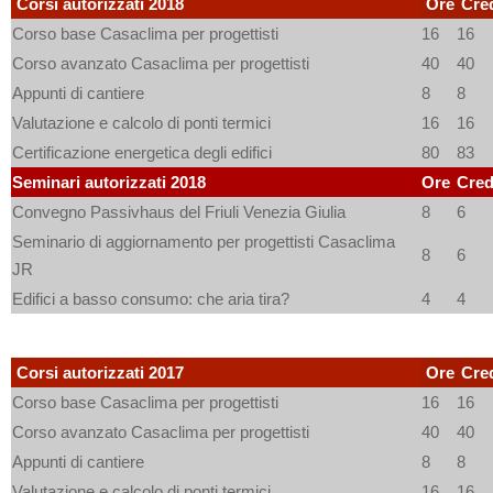
Corsi autorizzati 2018
Ore
Cred
Corso base Casaclima per progettisti
16
16
Corso avanzato Casaclima per progettisti
40
40
Appunti di cantiere
8
8
Valutazione e calcolo di ponti termici
16
16
Certificazione energetica degli edifici
80
83
Seminari autorizzati 2018
Ore
Cred
Convegno Passivhaus del Friuli Venezia Giulia
8
6
Seminario di aggiornamento per progettisti Casaclima
8
6
JR
Edifici a basso consumo: che aria tira?
4
4
Corsi autorizzati 2017
Ore
Cred
Corso base Casaclima per progettisti
16
16
Corso avanzato Casaclima per progettisti
40
40
Appunti di cantiere
8
8
Valutazione e calcolo di ponti termici
16
16