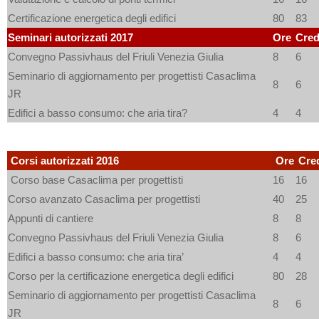
Certificazione energetica degli edifici
80
83
Seminari autorizzati 2017
Ore
Cred
Convegno Passivhaus del Friuli Venezia Giulia
8
6
Seminario di aggiornamento per progettisti Casaclima
8
6
JR
Edifici a basso consumo: che aria tira?
4
4
Corsi autorizzati 2016
Ore
Cred
Corso base Casaclima per progettisti
16
16
Corso avanzato Casaclima per progettisti
40
25
Appunti di cantiere
8
8
Convegno Passivhaus del Friuli Venezia Giulia
8
6
Edifici a basso consumo: che aria tira’
4
4
Corso per la certificazione energetica degli edifici
80
28
Seminario di aggiornamento per progettisti Casaclima
8
6
JR