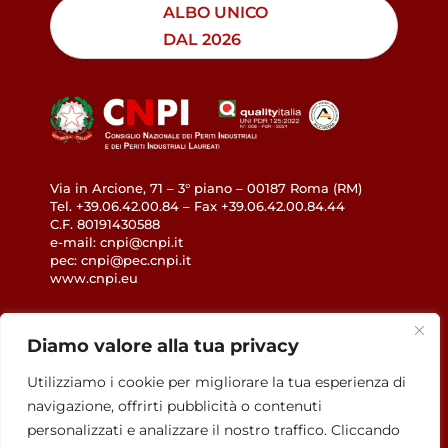
ALBO UNICO
DAL 2026
Via in Arcione, 71 – 3° piano – 00187 Roma (RM)
Tel. +39.06.42.00.84 – Fax +39.06.42.00.84.44
C.F. 80191430588
e-mail: cnpi@cnpi.it
pec: cnpi@pec.cnpi.it
www.cnpi.eu
GDPR
Diamo valore alla tua privacy
Privacy Policy
Utilizziamo i cookie per migliorare la tua esperienza di
Cookie Policy
navigazione, offrirti pubblicità o contenuti
Accessibilità
personalizzati e analizzare il nostro traffico. Cliccando