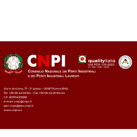
Via in Arcione, 71 – 3° piano – 00187 Roma (RM)
Tel. +39.06.42.00.84 – Fax +39.06.42.00.84.44
C.F. 80191430588
e-mail: cnpi@cnpi.it
pec: cnpi@pec.cnpi.it
www.cnpi.eu