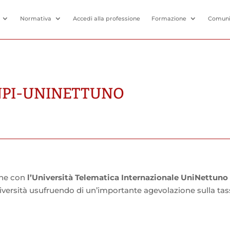
Normativa
Accedi alla professione
Formazione
Comuni
NPI-UNINETTUNO
one con
l’Università Telematica Internazionale UniNettuno
l’Università usufruendo di un’importante agevolazione sulla tas