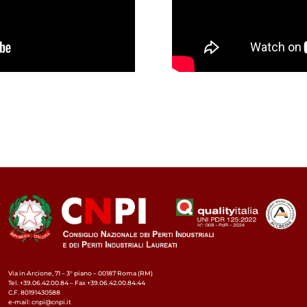
Via in Arcione, 71 – 3° piano – 00187 Roma (RM)
Tel. +39.06.42.00.84 – Fax +39.06.42.00.84.44
C.F. 80191430588
e-mail: cnpi@cnpi.it