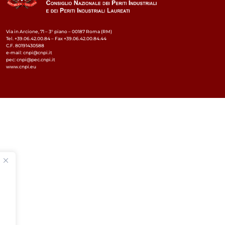
Via in Arcione, 71 – 3° piano – 00187 Roma (RM)
Tel. +39.06.42.00.84 – Fax +39.06.42.00.84.44
C.F. 80191430588
e-mail: cnpi@cnpi.it
pec: cnpi@pec.cnpi.it
www.cnpi.eu