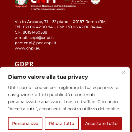
Via in Arcione, 71 – 3° piano – 00187 Roma (RM)
Tel. +39.06.42.00.84 – Fax +39.06.42.00.84.44
C.F. 80191430588
e-mail: cnpi@cnpi.it
pec: cnpi@pec.cnpi.it
www.cnpi.eu
GDPR
Diamo valore alla tua privacy
Privacy Policy
Cookie Policy
Utilizziamo i cookie per migliorare la tua esperienza di
Accessibilità
navigazione, offrirti pubblicità o contenuti
personalizzati e analizzare il nostro traffico. Cliccando
“Accetta tutti”, acconsenti al nostro utilizzo dei cookie.
Personalizza
Rifiuta tutto
Accettare tutto